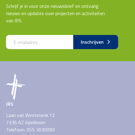
Schrijf je in voor onze nieuwsbrief en ontvang
nieuws en updates over projecten en activiteiten
van IRS.
Call me back by fax
Inschrijven
IRS
Laan van Westenenk 12
7336 AZ Apeldoorn
Telefoon: 055 3030090