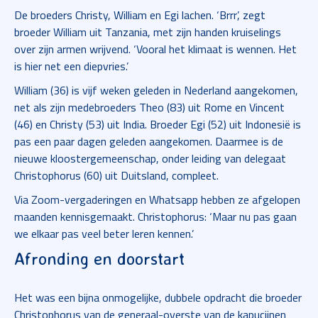
De broeders Christy, William en Egi lachen. ‘Brrr’, zegt
broeder William uit Tanzania, met zijn handen kruiselings
over zijn armen wrijvend. ‘Vooral het klimaat is wennen. Het
is hier net een diepvries.’
William (36) is vijf weken geleden in Nederland aangekomen,
net als zijn medebroeders Theo (83) uit Rome en Vincent
(46) en Christy (53) uit India. Broeder Egi (52) uit Indonesië is
pas een paar dagen geleden aangekomen. Daarmee is de
nieuwe kloostergemeenschap, onder leiding van delegaat
Christophorus (60) uit Duitsland, compleet.
Via Zoom-vergaderingen en Whatsapp hebben ze afgelopen
maanden kennisgemaakt. Christophorus: ‘Maar nu pas gaan
we elkaar pas veel beter leren kennen.’
Afronding en doorstart
Het was een bijna onmogelijke, dubbele opdracht die broeder
Christophorus van de generaal-overste van de kapucijnen