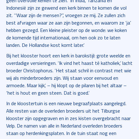
geen overvolle kerken te zien. ‘In India, Tanzania en
Indonesië zijn ze gewend een kerk binnen te komen die vol
zit. ‘‘Waar zijn de mensen?’’, vroegen ze mij. Ze zullen zich
best afvragen waar ze aan zijn begonnen, en waarom ze ‘ja’
hebben gezegd. Een kleine pleister op de wonde: we koken
de komende tijd internationaal, om hen ook zo te laten
landen. De Hollandse kost komt later.’
Bij het klooster hoort een kerk in barokstijl: grote weelde en
overdadige versieringen. ‘Ik vind het haast té katholiek,’ lacht
broeder Christophorus. ‘Het staat schril in contrast met wie
wij als minderbroeders zijn. Wij staan voor eenvoud en
armoede. Maar kijk’, – hij klopt op de pilaren bij het altaar –
‘het is hout en geen steen. Dat is goed.’
In de kloostertuin is een nieuwe begraafplaats aangelegd.
Alle resten van de overleden broeders uit het Tilburgse
klooster zijn opgegraven en in zes kisten overgebracht naar
Velp. De namen van alle in Nederland overleden broeders
staan op herdenkingsplaten. In de tuin staat nog een