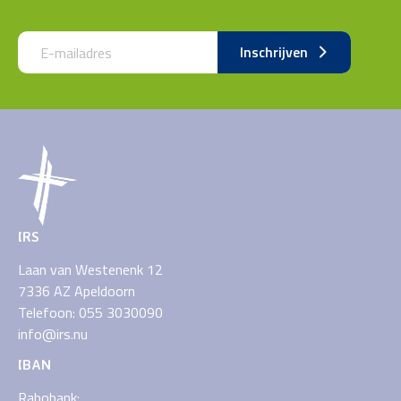
Call me back by fax
Inschrijven
IRS
Laan van Westenenk 12
7336 AZ Apeldoorn
Telefoon: 055 3030090
info@irs.nu
IBAN
Rabobank: