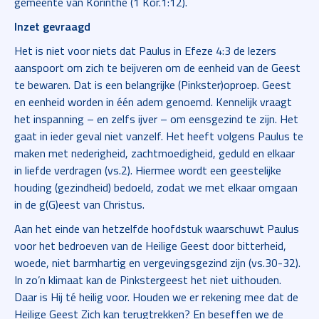
gemeente van Korinthe (1 Kor.1:12).
Inzet gevraagd
Het is niet voor niets dat Paulus in Efeze 4:3 de lezers
aanspoort om zich te beijveren om de eenheid van de Geest
te bewaren. Dat is een belangrijke (Pinkster)oproep. Geest
en eenheid worden in één adem genoemd. Kennelijk vraagt
het inspanning – en zelfs ijver – om eensgezind te zijn. Het
gaat in ieder geval niet vanzelf. Het heeft volgens Paulus te
maken met nederigheid, zachtmoedigheid, geduld en elkaar
in liefde verdragen (vs.2). Hiermee wordt een geestelijke
houding (gezindheid) bedoeld, zodat we met elkaar omgaan
in de g(G)eest van Christus.
Aan het einde van hetzelfde hoofdstuk waarschuwt Paulus
voor het bedroeven van de Heilige Geest door bitterheid,
woede, niet barmhartig en vergevingsgezind zijn (vs.30-32).
In zo’n klimaat kan de Pinkstergeest het niet uithouden.
Daar is Hij té heilig voor. Houden we er rekening mee dat de
Heilige Geest Zich kan terugtrekken? En beseffen we de