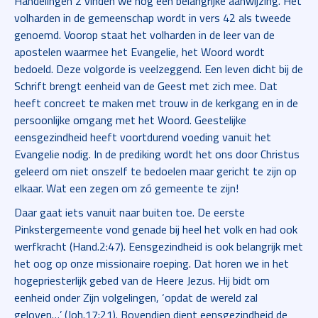
Handelingen 2 vinden we nog een belangrijke aanwijzing. Het
volharden in de gemeenschap wordt in vers 42 als tweede
genoemd. Voorop staat het volharden in de leer van de
apostelen waarmee het Evangelie, het Woord wordt
bedoeld. Deze volgorde is veelzeggend. Een leven dicht bij de
Schrift brengt eenheid van de Geest met zich mee. Dat
heeft concreet te maken met trouw in de kerkgang en in de
persoonlijke omgang met het Woord. Geestelijke
eensgezindheid heeft voortdurend voeding vanuit het
Evangelie nodig. In de prediking wordt het ons door Christus
geleerd om niet onszelf te bedoelen maar gericht te zijn op
elkaar. Wat een zegen om zó gemeente te zijn!
Daar gaat iets vanuit naar buiten toe. De eerste
Pinkstergemeente vond genade bij heel het volk en had ook
werfkracht (Hand.2:47). Eensgezindheid is ook belangrijk met
het oog op onze missionaire roeping. Dat horen we in het
hogepriesterlijk gebed van de Heere Jezus. Hij bidt om
eenheid onder Zijn volgelingen, ‘opdat de wereld zal
geloven…’ (Joh.17:21). Bovendien dient eensgezindheid de