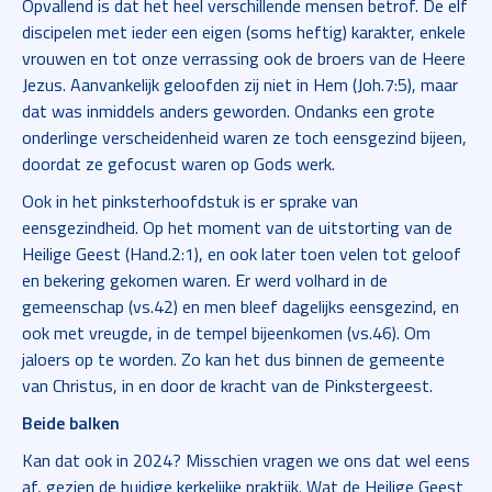
Opvallend is dat het heel verschillende mensen betrof. De elf
discipelen met ieder een eigen (soms heftig) karakter, enkele
vrouwen en tot onze verrassing ook de broers van de Heere
Jezus. Aanvankelijk geloofden zij niet in Hem (Joh.7:5), maar
dat was inmiddels anders geworden. Ondanks een grote
onderlinge verscheidenheid waren ze toch eensgezind bijeen,
doordat ze gefocust waren op Gods werk.
Ook in het pinksterhoofdstuk is er sprake van
eensgezindheid. Op het moment van de uitstorting van de
Heilige Geest (Hand.2:1), en ook later toen velen tot geloof
en bekering gekomen waren. Er werd volhard in de
gemeenschap (vs.42) en men bleef dagelijks eensgezind, en
ook met vreugde, in de tempel bijeenkomen (vs.46). Om
jaloers op te worden. Zo kan het dus binnen de gemeente
van Christus, in en door de kracht van de Pinkstergeest.
Beide balken
Kan dat ook in 2024? Misschien vragen we ons dat wel eens
af, gezien de huidige kerkelijke praktijk. Wat de Heilige Geest