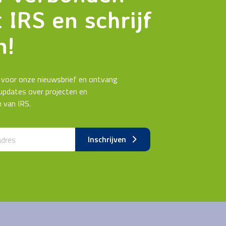
 IRS en schrijf
n!
in voor onze nieuwsbrief en ontvang
updates over projecten en
n van IRS.
k by fax
Inschrijven