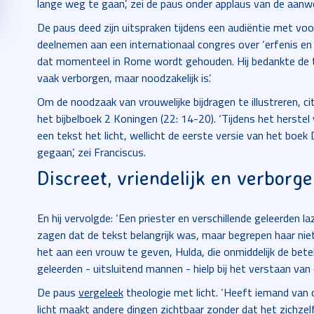
lange weg te gaan’, zei de paus onder applaus van de aanw
De paus deed zijn uitspraken tijdens een audiëntie met vo
deelnemen aan een internationaal congres over ‘erfenis en 
dat momenteel in Rome wordt gehouden. Hij bedankte de 
vaak verborgen, maar noodzakelijk is’.
Om de noodzaak van vrouwelijke bijdragen te illustreren, c
het bijbelboek 2 Koningen (22: 14-20). ‘Tijdens het herstel
een tekst het licht, wellicht de eerste versie van het boek
gegaan’, zei Franciscus.
Discreet, vriendelijk en verborg
En hij vervolgde: ‘Een priester en verschillende geleerden la
zagen dat de tekst belangrijk was, maar begrepen haar ni
het aan een vrouw te geven, Hulda, die onmiddelijk de bet
geleerden - uitsluitend mannen - hielp bij het verstaan van 
De paus
vergeleek
theologie met licht. ‘Heeft iemand van 
licht maakt andere dingen zichtbaar zonder dat het zichzel