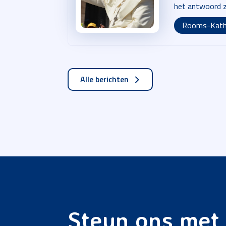
het antwoord zi
Rooms-Kath
Alle berichten
Steun ons met