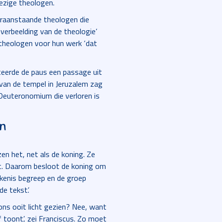
ezige theologen.
oraanstaande theologen die
verbeelding van de theologie’
theologen voor hun werk ‘dat
iteerde de paus een passage uit
 van de tempel in Jeruzalem zag
 Deuteronomium die verloren is
en
zen het, net als de koning. Ze
et. Daarom besloot de koning om
ekenis begreep en de groep
de tekst’.
ons ooit licht gezien? Nee, want
f toont’, zei Franciscus. Zo moet