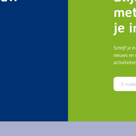
met
je i
Schrijf je 
nieuws en 
activiteite
Call me bac