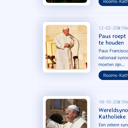
Rooms-Kath
12-02-2021
Ne
Paus roept 
te houden
Paus Franciscu
nationaal syno
moeten zijn....
Rooms-Kath
18-10-2021
Re
Wereldsyno
Katholieke
Een zekere syn