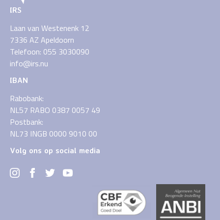
IRS
Laan van Westenenk 12
7336 AZ Apeldoorn
Telefoon: 055 3030090
info@irs.nu
IBAN
Rabobank:
NL57 RABO 0387 0057 49
Postbank:
NL73 INGB 0000 9010 00
Volg ons op social media