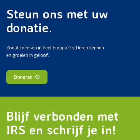
Steun ons met uw
donatie.
Zodat mensen in heel Europa God leren kennen
en groeien in geloof.
Doneren
Blijf verbonden met
IRS en schrijf je in!