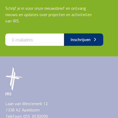
Schrijf je in voor onze nieuwsbrief en ontvang
nieuws en updates over projecten en activiteiten
van IRS.
Call me back by fax
Inschrijven
IRS
Laan van Westenenk 12
7336 AZ Apeldoorn
Telefoon: 055 3030090