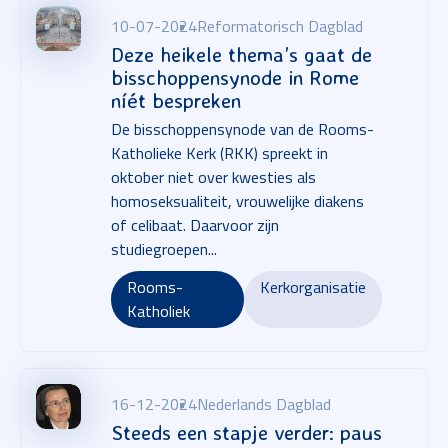
10-07-2024
Reformatorisch Dagblad
Deze heikele thema’s gaat de
bisschoppensynode in Rome
níét bespreken
De bisschoppensynode van de Rooms-
Katholieke Kerk (RKK) spreekt in
oktober niet over kwesties als
homoseksualiteit, vrouwelijke diakens
of celibaat. Daarvoor zijn
studiegroepen...
Rooms-
Kerkorganisatie
Katholiek
16-12-2024
Nederlands Dagblad
Steeds een stapje verder: paus