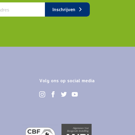
k by fax
Inschrijven
Volg ons op social media