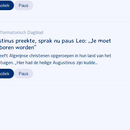
oliek
Paus
formatorisch Dagblad
tinus preekte, sprak nu paus Leo: „Je moet
boren worden”
eeft Algerijnse christenen opgeroepen in hun land van het
tuigen. „Hier had de heilige Augustinus zijn kudde...
oliek
Paus