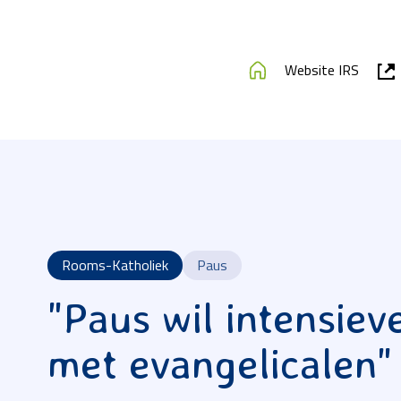
Website IRS
Rooms-Katholiek
Paus
"Paus wil intensiev
met evangelicalen"