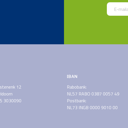
Call me bac
IBAN
stenenk 12
Rabobank:
ldoorn
NL57 RABO 0387 0057 49
55 3030090
Postbank:
NL73 INGB 0000 9010 00