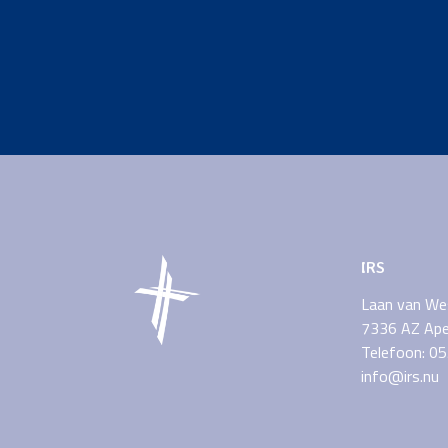
IRS
Laan van We
7336 AZ Ape
Telefoon: 0
info@irs.nu