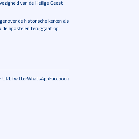
nwezigheid van de Heilige Geest
enover de historische kerken als
p de apostelen teruggaat op
r URL
Twitter
WhatsApp
Facebook