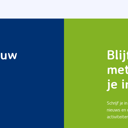
 uw
Bli
met
je i
Schrijf je 
nieuws en 
activiteite