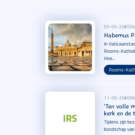
05-05-2025
Re
Habemus Pa
In Vaticaansta
Rooms-Katholie
Hoe...
Rooms-Kath
11-06-2026
Ne
‘Ten volle 
kerk en de
Tijdens zijn b
boodschap van zi